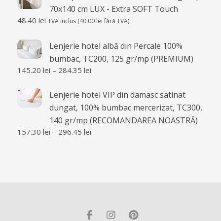
70x140 cm LUX - Extra SOFT Touch
48.40
lei
TVA inclus (
40.00
lei
fără TVA)
Lenjerie hotel albă din Percale 100%
bumbac, TC200, 125 gr/mp (PREMIUM)
145.20
lei
–
284.35
lei
Lenjerie hotel VIP din damasc satinat
dungat, 100% bumbac mercerizat, TC300,
140 gr/mp (RECOMANDAREA NOASTRĂ)
157.30
lei
–
296.45
lei