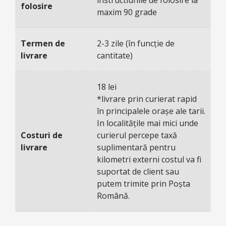
instructiunile de folosire la
folosire
maxim 90 grade
Termen de
2-3 zile (în funcție de
livrare
cantitate)
18 lei
*livrare prin curierat rapid
în principalele orașe ale tarii.
In localitățile mai mici unde
Costuri de
curierul percepe taxă
livrare
suplimentară pentru
kilometri externi costul va fi
suportat de client sau
putem trimite prin Poșta
Română.