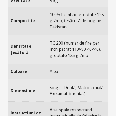
Greutate
3 kg
100% bumbac, greutate 125
Compozitie
gr/mp, țesătură de origine
Pakistan
TC 200 (număr de fire per
Densitate
inch pătrat 110×90 40×40),
țesătură
greutate 125 gr/mp
Culoare
Albă
Single, Dublă, Matrimonială,
Dimensiune
Extramatrimonială
A se spala respectand
Instructiuni de