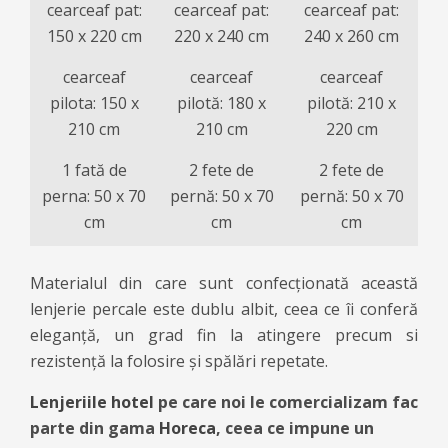
cearceaf pat:
cearceaf pat:
cearceaf pat:
150 x 220 cm
220 x 240 cm
240 x 260 cm
cearceaf
cearceaf
cearceaf
pilota: 150 x
pilotă: 180 x
pilotă: 210 x
210 cm
210 cm
220 cm
1 fată de
2 fete de
2 fete de
perna: 50 x 70
pernă: 50 x 70
pernă: 50 x 70
cm
cm
cm
Materialul din care sunt confecționată această
lenjerie percale este dublu albit, ceea ce îi conferă
eleganţă, un grad fin la atingere precum si
rezistenţă la folosire și spălări repetate.
Lenjeriile hotel
pe care noi le comercializam fac
parte din gama
Horeca
, ceea ce impune un