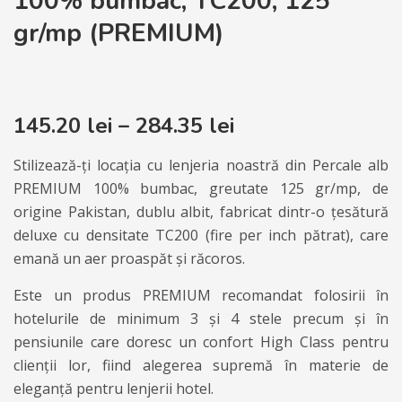
100% bumbac, TC200, 125
gr/mp (PREMIUM)
145.20
lei
–
284.35
lei
Stilizează-ți locația cu lenjeria noastră din Percale alb
PREMIUM 100% bumbac, greutate 125 gr/mp, de
origine Pakistan, dublu albit, fabricat dintr-o țesătură
deluxe cu densitate TC200 (fire per inch pătrat), care
emană un aer proaspăt și răcoros.
Este un produs PREMIUM recomandat folosirii în
hotelurile de minimum 3 și 4 stele precum și în
pensiunile care doresc un confort High Class pentru
clienții lor, fiind alegerea supremă în materie de
eleganță pentru lenjerii hotel.