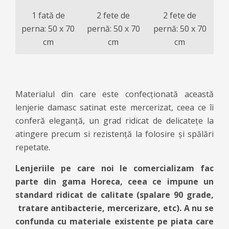
1 fată de
2 fete de
2 fete de
perna: 50 x 70
pernă: 50 x 70
pernă: 50 x 70
cm
cm
cm
Materialul din care este confecționată această
lenjerie damasc satinat este mercerizat, ceea ce îi
conferă eleganţă, un grad ridicat de delicateţe la
atingere precum si rezistenţă la folosire și spălări
repetate.
Lenjeriile pe care noi le comercializam fac
parte din gama Horeca, ceea ce impune un
standard ridicat de calitate (spalare 90 grade,
tratare antibacterie, mercerizare, etc). A nu se
confunda cu materiale existente pe piata care