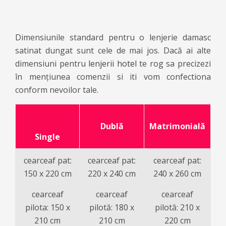
Dimensiunile standard pentru o lenjerie damasc
satinat dungat sunt cele de mai jos. Dacă ai alte
dimensiuni pentru
lenjerii hotel
te rog sa precizezi
în mențiunea comenzii si iti vom confectiona
conform nevoilor tale.
Dublă
Matrimonială
Single
cearceaf pat:
cearceaf pat:
cearceaf pat:
150 x 220 cm
220 x 240 cm
240 x 260 cm
cearceaf
cearceaf
cearceaf
pilota: 150 x
pilotă: 180 x
pilotă: 210 x
210 cm
210 cm
220 cm