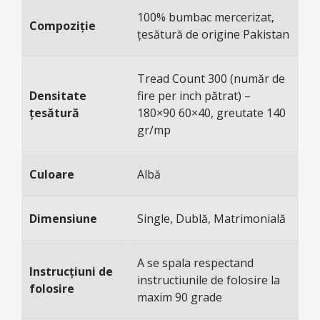
100% bumbac mercerizat,
Compoziție
țesătură de origine Pakistan
Tread Count 300 (număr de
Densitate
fire per inch pătrat) –
țesătură
180×90 60×40, greutate 140
gr/mp
Culoare
Albă
Dimensiune
Single, Dublă, Matrimonială
A se spala respectand
Instrucțiuni de
instructiunile de folosire la
folosire
maxim 90 grade