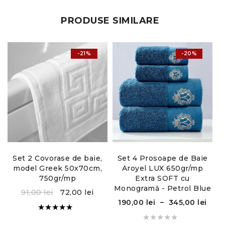
fir dublu 20/2
PRODUSE SIMILARE
-21%
-20%
Dimensiunile prosoapelor sunt:
corp: 70 x 140 cm
față: 50 x 90 cm
Instructiuni de folosire:
Temperatura maxima de spalare 90°C
Set 2 Covorase de baie,
Set 4 Prosoape de Baie
model Greek 50x70cm,
Aroyel LUX 650gr/mp
750gr/mp
Extra SOFT cu
6
Monogramă - Petrol Blue
91,00
lei
72,00
lei
190,00
lei
–
345,00
lei
Evaluat la