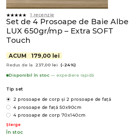
1
recenzie
Set de 4 Prosoape de Baie Albe
Evaluat la
5.00
din
LUX 650gr/mp – Extra SOFT
5 pe baza
unei
Touch
singure
evaluări
ACUM
179,00 lei
Redus de la
237,00 lei
(-24%)
Disponibil în stoc
— expediere rapidă
Tip set
2 prosoape de corp și 2 prosoape de față
4 prosoape de față 50x90cm
4 prosoape de corp 70x140cm
Șterge
În stoc