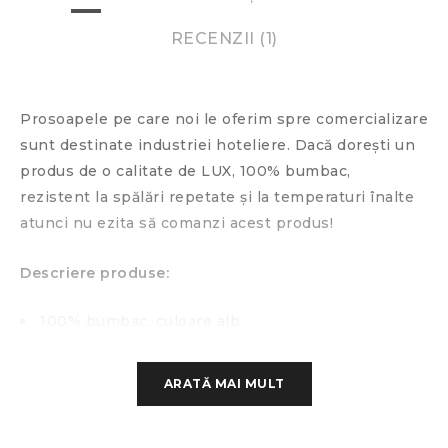
RECENZII (1)
Prosoapele pe care noi le oferim spre comercializare
sunt destinate industriei hoteliere. Dacă dorești un
produs de o calitate de LUX, 100% bumbac,
rezistent la spălări repetate și la temperaturi înalte
atunci nu ezita să comanzi acest produs!
Descriere produse:
100% bumbac, culoare alb
greutate 650 gr/mp ±5%, model grecesc
ARATĂ MAI MULT
procesare specială Extra SOFT Touch
temperatura de spălare maximă 90 grade