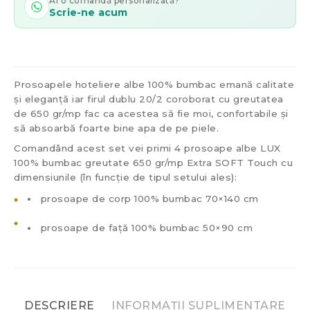
Ai o comandă personalizată?
Scrie-ne acum
Prosoapele hoteliere albe 100% bumbac emană calitate
și eleganță iar firul dublu 20/2 coroborat cu greutatea
de 650 gr/mp fac ca acestea să fie moi, confortabile și
să absoarbă foarte bine apa de pe piele.
Comandând acest set vei primi 4 prosoape albe LUX
100% bumbac greutate 650 gr/mp Extra SOFT Touch cu
dimensiunile (în funcție de tipul setului ales):
prosoape de corp 100% bumbac 70×140 cm
prosoape de față 100% bumbac 50×90 cm
DESCRIERE
INFORMAȚII SUPLIMENTARE