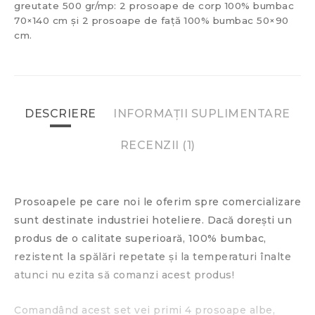
greutate 500 gr/mp: 2 prosoape de corp 100% bumbac
70×140 cm și 2 prosoape de față 100% bumbac 50×90
cm.
DESCRIERE
INFORMAȚII SUPLIMENTARE
RECENZII (1)
Prosoapele pe care noi le oferim spre comercializare
sunt destinate industriei hoteliere. Dacă dorești un
produs de o calitate superioară, 100% bumbac,
rezistent la spălări repetate și la temperaturi înalte
atunci nu ezita să comanzi acest produs!
Comandând acest set vei primi 4 prosoape albe,