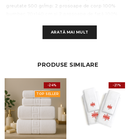
greutate 500 gr/mp: 2 prosoape de corp 100%
bumbac 70×140 cm și 2 prosoape de față 100%
bumbac 50×90 cm.
ARATĂ MAI MULT
Descriere produse:
100% bumbac, culoare alb
greutate 500 gr/mp, model grecesc
PRODUSE SIMILARE
temperatura de spălare la 90 grade
-24%
-21%
fir dublu 20/2
TOP SELLER
Dimensiunile prosoapelor sunt:
corp: 70 x 140 cm
față: 50 x 90 cm