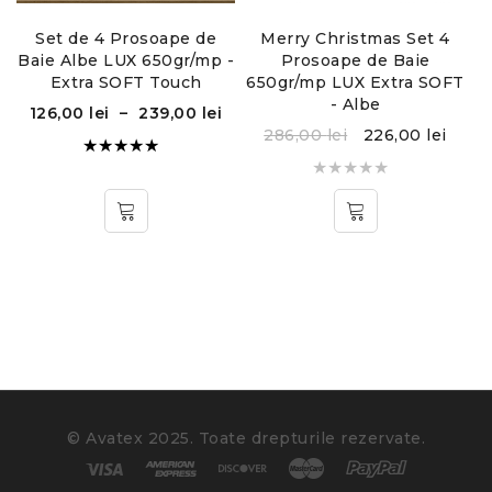
Instructiuni de folosire:
Set de 4 Prosoape de
Merry Christmas Set 4
Baie Albe LUX 650gr/mp -
Prosoape de Baie
Temperatura maxima de spalare 90°C
Extra SOFT Touch
650gr/mp LUX Extra SOFT
- Albe
126,00
lei
–
239,00
lei
286,00
lei
226,00
lei
Evaluat la
5.00
din
5
© Avatex 2025. Toate drepturile rezervate.