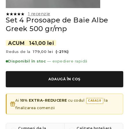
1
recenzie
Set 4 Prosoape de Baie Albe
Evaluat la
5.00
din
Greek 500 gr/mp
5 pe baza
unei
singure
evaluări
ACUM
141,00 lei
Redus de la
179,00 lei
(-21%)
Disponibil în stoc
— expediere rapidă
ADAUGĂ ÎN COȘ
Ai
10% EXTRA-REDUCERE
cu codul
la
CASA10
finalizarea comenzii
Cumperi de la
Calitate hotelieră