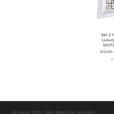
Set 2 
Luxur
50x70
152,00
© Avatex 2025. Toate drepturile rezervate.