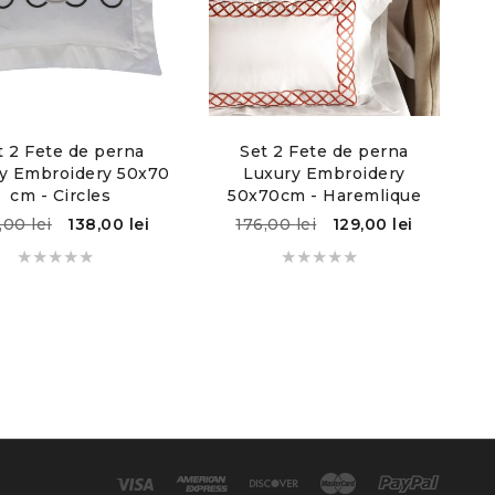
t 2 Fete de perna
Set 2 Fete de perna
y Embroidery 50x70
Luxury Embroidery
cm - Circles
50x70cm - Haremlique
2,00
lei
138,00
lei
176,00
lei
129,00
lei