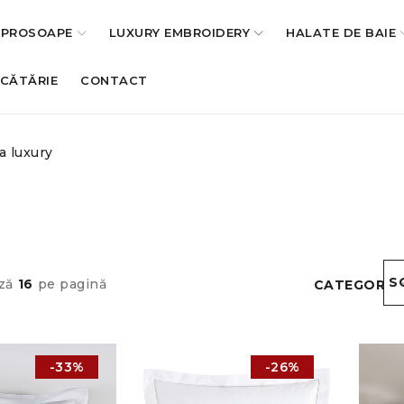
PROSOAPE
LUXURY EMBROIDERY
HALATE DE BAIE
UCĂTĂRIE
CONTACT
a luxury
S
ză
16
pe pagină
CATEGORII
-33%
-26%