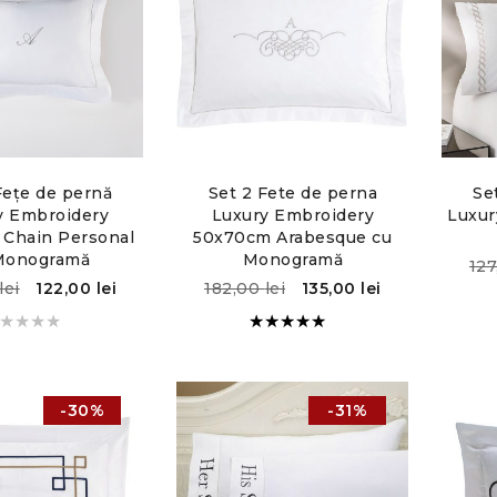
Fețe de pernă
Set 2 Fete de perna
Se
y Embroidery
Luxury Embroidery
Luxur
Chain Personal
50x70cm Arabesque cu
Monogramă
Monogramă
12
lei
122,00
lei
182,00
lei
135,00
lei
Evaluat la
5.00
din
5
-30%
-31%