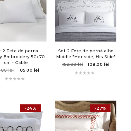
t 2 Fete de perna
Set 2 Fețe de pernă albe
y Embroidery 50x70
Middle "Her side, His Side"
cm - Cable
152,00
lei
108,00
lei
7,00
lei
105,00
lei
-24%
-27%