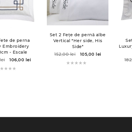
Set 2 Fețe de pernă albe
Fete de perna
Se
Vertical "Her side, His
y Embroidery
Luxur
Side"
cm - Escale
152,00
lei
105,00
lei
lei
106,00
lei
18