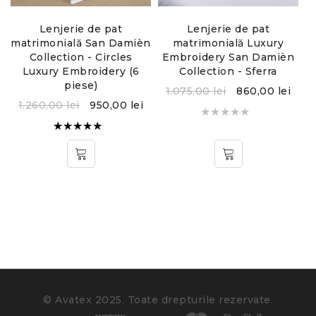
Instructiuni de folosire:
Lenjerie de pat
Lenjerie de pat
Temperatura maxima de spalare 30°C
n
matrimonială San Damièn
matrimonială Luxury
m
y
Collection - Circles
Embroidery San Damièn
Nu se foloseste clor
Luxury Embroidery (6
Collection - Sferra
piese)
Se calca la temperatura maxima a talpii fierului de
1.075,00
lei
860,00
lei
calcat: 130°C
1.260,00
lei
950,00
lei
Nu se poate curăța chimic
Evaluat la
5.00
din
5
© Avatex 2025. Toate drepturile rezervate.