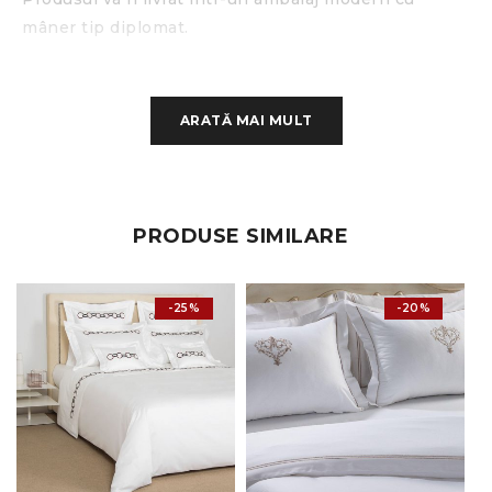
mâner tip diplomat.
ATENÈšIE:
Toată lenjeria este imprimată ca fața
cearșafului pentru pilotă (daca in poza apare cu două
ARATĂ MAI MULT
fețe, lenjeria are o singura față).
INFO:
Pozele sunt cu titlu de prezentare, pot exista
mici diferențe de nuanță sau la incadrarea
PRODUSE SIMILARE
imprimeului.
Dimensiune
:
-25%
-20%
cearceaf pat: 220 x 240 cm
cearceaf pilotă: 200 x 220 cm
2 fete de pernă: 50 x 70 cm