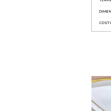
DIMEN
COSTU
-26%
-26%