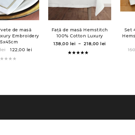
rvete de masă
Față de masă Hemstitch
Set 
uxury Embroidery
100% Cotton Luxury
Hemst
45x45cm
138,00
lei
–
218,00
lei
lei
122,00
lei
15
Evaluat la
5.00
din
5