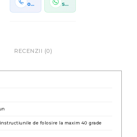
0767 278 100
Scrie-ne acum
RECENZII (0)
un
instructiunile de folosire la maxim 40 grade