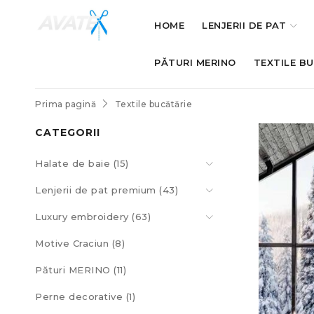
HOME
LENJERII DE PAT
PĂTURI MERINO
TEXTILE B
Prima pagină
Textile bucătărie
CATEGORII
Halate de baie (15)
Lenjerii de pat premium (43)
Luxury embroidery (63)
Motive Craciun (8)
Pături MERINO (11)
Perne decorative (1)