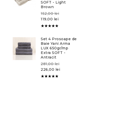
SOFT - Light
Brown
152,00
lei
119,00
lei
Evaluat la
5.00
din
Set 4 Prosoape de
5
Baie Yani Arma
LUX 650gr/mp
Extra SOFT -
Antracit
281,00
lei
226,00
lei
Evaluat la
5.00
din
5