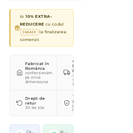
Ai
10% EXTRA-
REDUCERE
cu codul
la finalizarea
CASA10
comenzii
Calitate
Fabricat în
hotelieră
România
PREMIUM
confecționăm
certificare
pe orice
OEKO-TEX
dimensiune
100
Transport
Drept de
gratuit
retur
peste 499
30 de zile
lei
Contactează-ne
Ai o comandă personalizată?