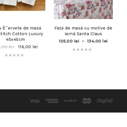
4 È˜ervete de masă
Față de masă cu motive de
Fa
itch Cotton Luxury
iarnă Santa Claus
45x45cm
105,00
lei
–
134,00
lei
0,00
lei
116,00
lei