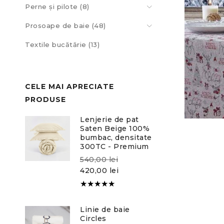
Perne și pilote (8)
Prosoape de baie (48)
Textile bucătărie (13)
CELE MAI APRECIATE
PRODUSE
Lenjerie de pat
Saten Beige 100%
bumbac, densitate
300TC - Premium
540,00
lei
420,00
lei
Evaluat la
5.00
din
Linie de baie
5
Circles