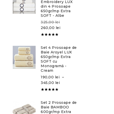
Embroidery LUX
din 4 Prosoape
650gr/mp Extra
SOFT - Albe
325,00
lei
260,00
lei
Evaluat la
5.00
din
Set 4 Prosoape de
5
Baie Aroyel LUX
650gr/mp Extra
SOFT cu
Monogramă -
Cream
190,00
lei
–
345,00
lei
Evaluat la
5.00
din
Set 2 Prosoape de
5
Baie BAMBOO
600gr/mp Extra