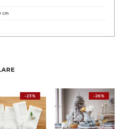
0 cm
LARE
-23%
-26%