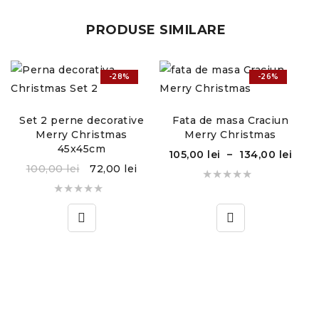
PRODUSE SIMILARE
-28%
-26%
,
H
Set 2 perne decorative
Fata de masa Craciun
Merry Christmas
Merry Christmas
45x45cm
105,00
lei
–
134,00
lei
100,00
lei
72,00
lei