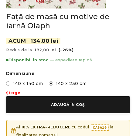
Față de masă cu motive de
iarnă Olaph
ACUM
134,00 lei
Redus de la
182,00 lei
(-26%)
Disponibil în stoc
— expediere rapidă
Dimensiune
140 x 140 cm
140 x 230 cm
Șterge
ADAUGĂ ÎN COȘ
Ai
10% EXTRA-REDUCERE
cu codul
la
CASA10
finalizarea comenzii