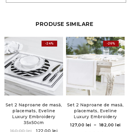
PRODUSE SIMILARE
-24%
-26%
,
Set 2 Naproane de masă,
Set 2 Naproane de masă,
placemats, Eveline
placemats, Eveline
Luxury Embroidery
Luxury Embroidery
35x50cm
127,00
lei
–
182,00
lei
160,00
lei
122,00
lei