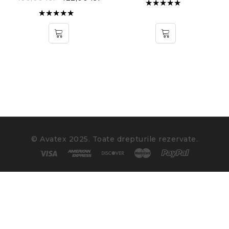
Evaluat la
5.00
din
Evaluat la
5
5.00
din
5
© Avatex 2025. Toate drepturile rezervate.