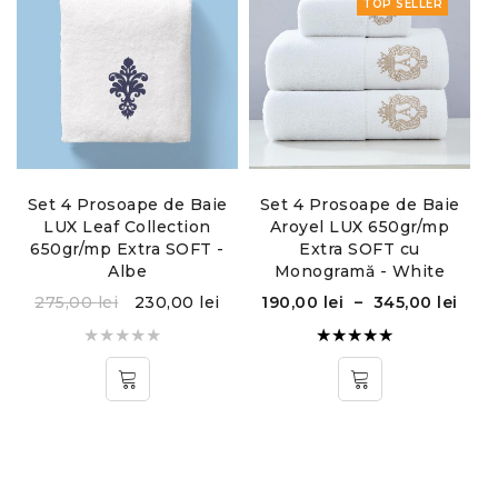
TOP SELLER
Dimensiunile prosoapelor sunt:
corp: 70 x 140 cm
față: 50 x 90 cm
Instructiuni de folosire:
Set 4 Prosoape de Baie
Set 4 Prosoape de Baie
LUX Leaf Collection
Aroyel LUX 650gr/mp
Temperatura maxima de spalare 90°C
650gr/mp Extra SOFT -
Extra SOFT cu
Albe
Monogramă - White
275,00
lei
230,00
lei
190,00
lei
–
345,00
lei
Evaluat la
5.00
din
5