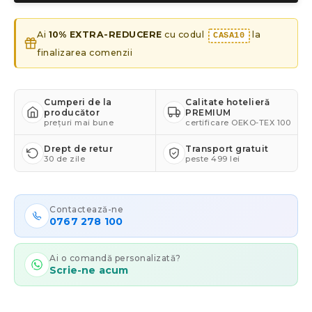
Ai
10% EXTRA-REDUCERE
cu codul
la
CASA10
finalizarea comenzii
Cumperi de la
Calitate hotelieră
producător
PREMIUM
prețuri mai bune
certificare OEKO-TEX 100
Drept de retur
Transport gratuit
30 de zile
peste 499 lei
Contactează-ne
0767 278 100
Ai o comandă personalizată?
Scrie-ne acum