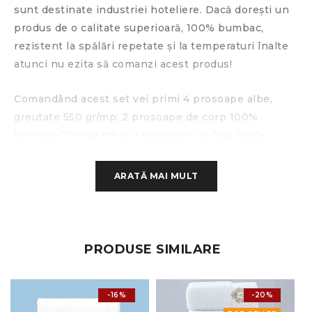
sunt destinate industriei hoteliere. Dacă dorești un
produs de o calitate superioară, 100% bumbac,
rezistent la spălări repetate și la temperaturi înalte
atunci nu ezita să comanzi acest produs!
Comandând acest set vei primi 4 prosoape albe,
greutate 550 gr/mp: 2 prosoape de corp 100%
bumbac 70×140 cm și 2 prosoape de față 100%
bumbac 50×90 cm.
ARATĂ MAI MULT
Descriere produse:
100% bumbac, culoare alb
greutate 550 gr/mp, model grecesc
PRODUSE SIMILARE
temperatura de spălare la 90 grade
-16%
-20%
fir dublu 20/2