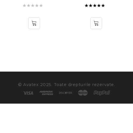
Evaluat la
5.00
din
5
© Avatex 2025. Toate drepturile rezervate.