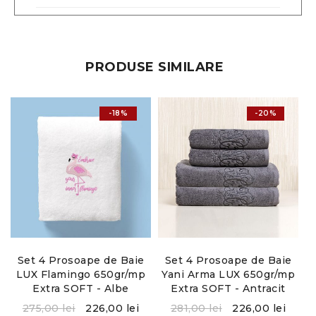
PRODUSE SIMILARE
-18%
-20%
Set 4 Prosoape de Baie
Set 4 Prosoape de Baie
LUX Flamingo 650gr/mp
Yani Arma LUX 650gr/mp
T
Extra SOFT - Albe
Extra SOFT - Antracit
275,00
lei
226,00
lei
281,00
lei
226,00
lei