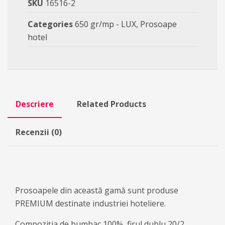
SKU
16516-2
Categories
650 gr/mp - LUX
,
Prosoape
hotel
Descriere
Related Products
Recenzii (0)
Prosoapele din această gamă sunt produse
PREMIUM destinate industriei hoteliere.
Compoziția de bumbac 100%, firul dublu 20/2