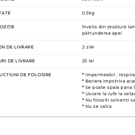
TATE
0.5kg
ZIȚIE
învelis din țesătură lam
pătrunderea apei
N DE LIVRARE
2 zile
RI DE LIVRARE
25 lei
UCTIUNI DE FOLOSIRE
* Impermeabil , respirab
* Bariera impotriva acar
* Se poate spala pana 
* Uscare la rufe la set
* Nu folositi solventi s
* Nu se calca