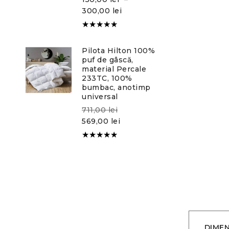
300,00
lei
Evaluat la
5.00
din
Pilota Hilton 100%
5
puf de gâscă,
material Percale
233TC, 100%
bumbac, anotimp
universal
711,00
lei
569,00
lei
Evaluat la
5.00
din
5
DIMEN