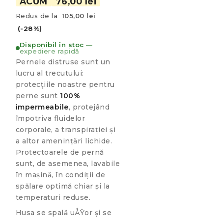
ACUM
76,00 lei
Redus de la
105,00 lei
(-28%)
Disponibil în stoc
—
expediere rapidă
Pernele distruse sunt un
lucru al trecutului:
protecțiile noastre pentru
perne sunt
100%
impermeabile
, protejând
împotriva fluidelor
corporale, a transpirației și
a altor amenințări lichide.
Protectoarele de pernă
sunt, de asemenea, lavabile
în mașină, în condiții de
spălare optimă chiar și la
temperaturi reduse.
Husa se spală uÅŸor și se