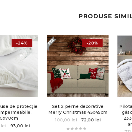
PRODUSE SIMI
-24%
-28%
huse de protecție
Set 2 perne decorative
Pilot
 impermeabile,
Merry Christmas 45x45cm
gâsc
0x70cm
233
100,00
lei
72,00
lei
a
0
lei
93,00
lei
71