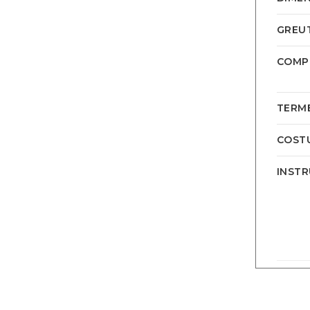
GREU
COMPO
TERME
COSTU
INSTR