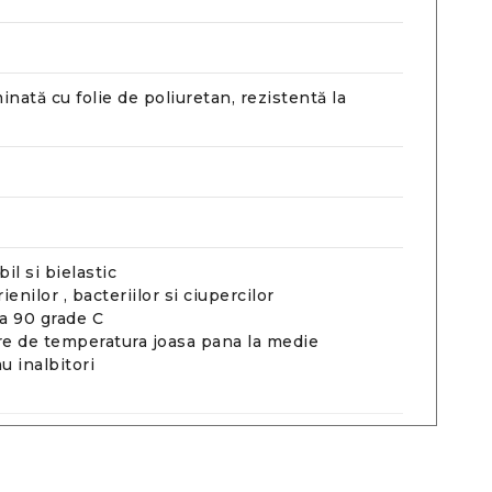
inată cu folie de poliuretan, rezistentă la
il si bielastic
ienilor , bacteriilor si ciupercilor
la 90 grade C
are de temperatura joasa pana la medie
au inalbitori