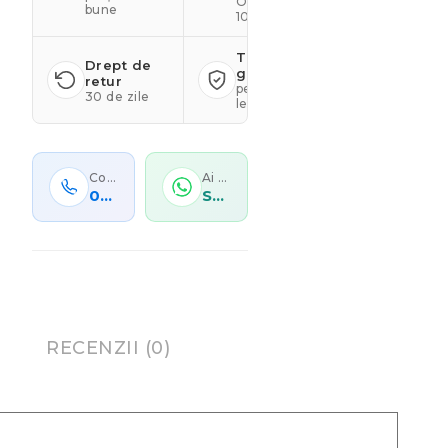
OEKO-TEX
bune
100
Transport
Drept de
gratuit
retur
peste 499
30 de zile
lei
Contactează-ne
Ai o comandă personalizată?
0767 278 100
Scrie-ne acum
RECENZII (0)