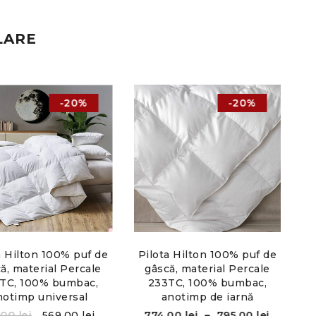
LARE
-20%
-20%
a Hilton 100% puf de
Pilota Hilton 100% puf de
A
ă, material Percale
gâscă, material Percale
TC, 100% bumbac,
233TC, 100% bumbac,
notimp universal
anotimp de iarnă
1,00
lei
569,00
lei
774,00
lei
–
795,00
lei