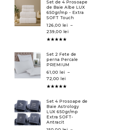
Set de 4 Prosoape
5
de Baie Albe LUX
650gr/mp - Extra
SOFT Touch
126,00
lei
–
239,00
lei
Evaluat la
5.00
din
Set 2 Fete de
5
perna Percale
PREMIUM
61,00
lei
–
72,00
lei
Evaluat la
5.00
din
Set 4 Prosoape de
5
Baie Astrology
LUX 650gr/mp
Extra SOFT-
Antracit
150,00
lei
–