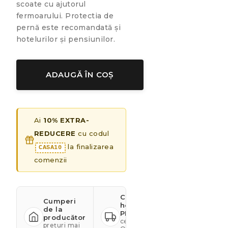
scoate cu ajutorul
fermoarului. Protectia de
pernă este recomandată și
hotelurilor și pensiunilor.
ADAUGĂ ÎN COȘ
Ai
10% EXTRA-
REDUCERE
cu codul
la finalizarea
CASA10
comenzii
Calitate
Cumperi
hotelieră
de la
PREMIUM
producător
certificare
prețuri mai