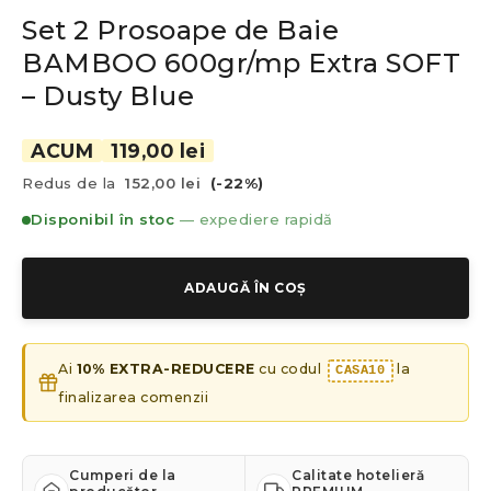
Set 2 Prosoape de Baie
BAMBOO 600gr/mp Extra SOFT
– Dusty Blue
ACUM
119,00 lei
Redus de la
152,00 lei
(-22%)
Disponibil în stoc
— expediere rapidă
ADAUGĂ ÎN COȘ
Ai
10% EXTRA-REDUCERE
cu codul
la
CASA10
finalizarea comenzii
Cumperi de la
Calitate hotelieră