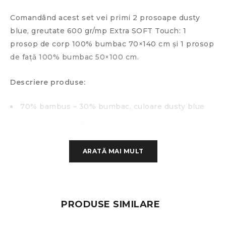
Comandând acest set vei primi 2 prosoape dusty
blue, greutate 600 gr/mp Extra SOFT Touch: 1
prosop de corp 100% bumbac 70×140 cm și 1 prosop
de față 100% bumbac 50×100 cm.
Descriere produse:
70% bambus – 30% bumbac, culoare dusty blue
greutate 600 gr/mp LUX – Extra SOFT Touch
Dimensiunile prosoapelor sunt:
ARATĂ MAI MULT
corp: 70 x 140 cm
față: 50 x 100 cm
PRODUSE SIMILARE
Instructiuni de folosire: