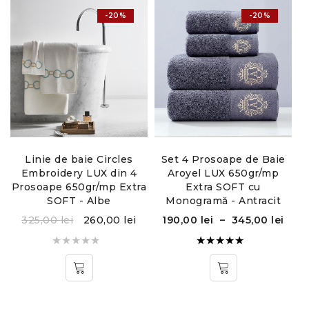
-20%
-20%
Temperatura recomandată de spălare 40°C
Linie de baie Circles
Set 4 Prosoape de Baie
Embroidery LUX din 4
Aroyel LUX 650gr/mp
Prosoape 650gr/mp Extra
Extra SOFT cu
SOFT - Albe
Monogramă - Antracit
325,00
lei
260,00
lei
190,00
lei
–
345,00
lei
Evaluat la
5.00
din
5