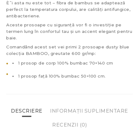
È˜i asta nu este tot – fibra de bambus se adaptează
perfect la temperatura corpului, are calități antifungice,
antibacteriene.
Aceste prosoape cu siguranță vor fi o investiție pe
termen lung în confortul tau și un accent elegant pentru
baie.
Comandând acest set vei primi 2 prosoape dusty blue
colecția BAMBOO, greutate 600 gr/mp:
1 prosop de corp 100% bumbac 70×140 cm
1 prosop față 100% bumbac 50×100 cm.
DESCRIERE
INFORMAȚII SUPLIMENTARE
RECENZII (0)