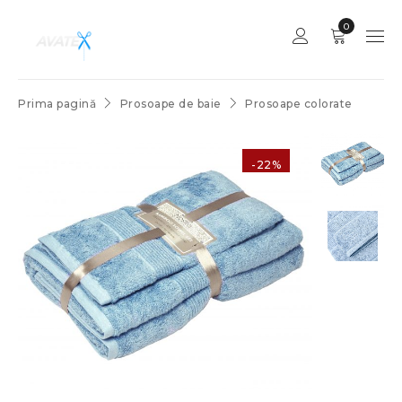
0
Prima pagină
Prosoape de baie
Prosoape colorate
-22%