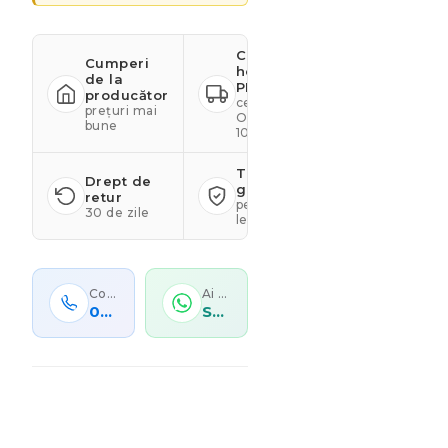
Calitate
Cumperi
hotelieră
de la
PREMIUM
producător
certificare
prețuri mai
OEKO-TEX
bune
100
Transport
Drept de
gratuit
retur
peste 499
30 de zile
lei
Contactează-ne
Ai o comandă personalizată?
0767 278 100
Scrie-ne acum