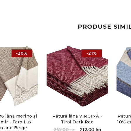
PRODUSE SIMI
-20%
-21%
% lână merino și
Pătură lână VIRGINĂ -
Pătur
mir - Faro Lux
Tirol Dark Red
10% ca
n and Beige
267,00
lei
212,00
lei