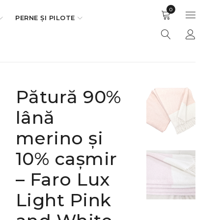
0
PERNE ȘI PILOTE
Pătură 90%
lână
merino și
10% cașmir
– Faro Lux
Light Pink