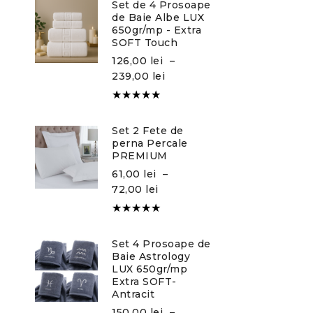
Set de 4 Prosoape
5
de Baie Albe LUX
650gr/mp - Extra
SOFT Touch
126,00
lei
–
239,00
lei
Evaluat la
5.00
din
Set 2 Fete de
5
perna Percale
PREMIUM
61,00
lei
–
72,00
lei
Evaluat la
5.00
din
Set 4 Prosoape de
5
Baie Astrology
LUX 650gr/mp
Extra SOFT-
Antracit
150,00
lei
–