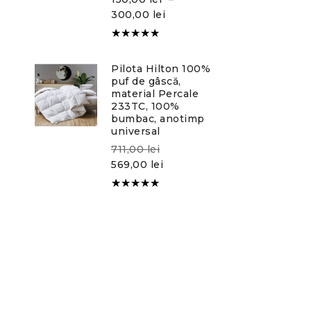
300,00
lei
Evaluat la
5.00
din
Pilota Hilton 100%
5
puf de gâscă,
material Percale
233TC, 100%
bumbac, anotimp
universal
711,00
lei
569,00
lei
Evaluat la
5.00
din
5