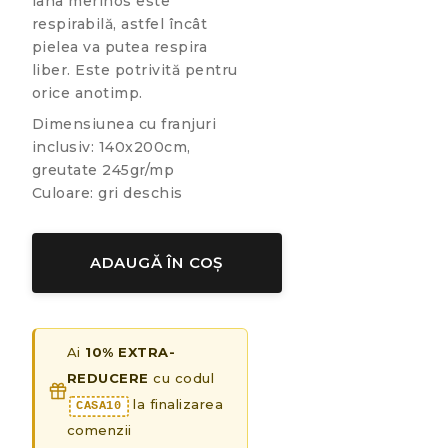
lâna merinos este
respirabilă, astfel încât
pielea va putea respira
liber. Este potrivită pentru
orice anotimp.
Dimensiunea cu franjuri
inclusiv: 140x200cm,
greutate 245gr/mp
Culoare: gri deschis
ADAUGĂ ÎN COȘ
Ai
10% EXTRA-
REDUCERE
cu codul
la finalizarea
CASA10
comenzii