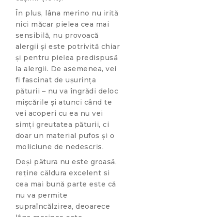
În plus, lâna merino nu irită
nici măcar pielea cea mai
sensibilă, nu provoacă
alergii și este potrivită chiar
și pentru pielea predispusă
la alergii. De asemenea, vei
fi fascinat de ușurința
păturii – nu va îngrădi deloc
mișcările și atunci când te
vei acoperi cu ea nu vei
simți greutatea păturii, ci
doar un material pufos și o
moliciune de nedescris.
Deși pătura nu este groasă,
reține căldura excelent si
cea mai bună parte este că
nu va permite
supraîncălzirea, deoarece