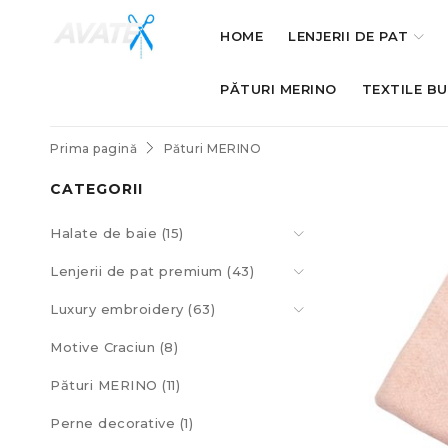
HOME
LENJERII DE PAT
PĂTURI MERINO
TEXTILE B
Prima pagină
Pături MERINO
CATEGORII
Halate de baie (15)
Lenjerii de pat premium (43)
Luxury embroidery (63)
Motive Craciun (8)
Pături MERINO (11)
Perne decorative (1)