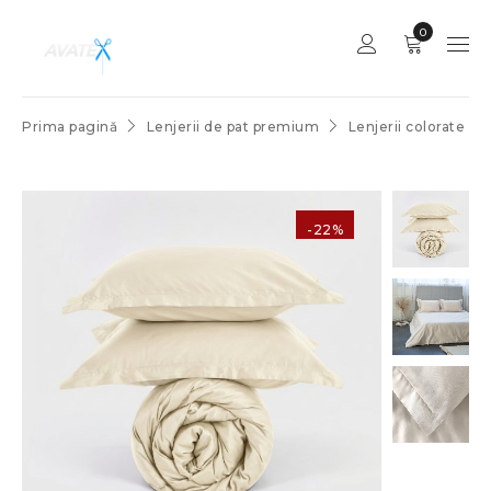
0
Prima pagină
Lenjerii de pat premium
Lenjerii colorate
Lenjerie
de pat Saten Beige 100% bumbac, densitate 300TC – Premium
-22%