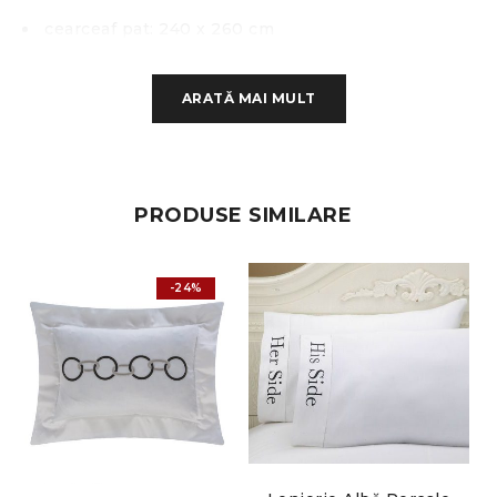
cearceaf pat: 240 x 260 cm
cearceaf pilotă: 200 x 220 cm
ARATĂ MAI MULT
2 fete de pernă: 50 x 70 cm
Instructiuni de folosire:
PRODUSE SIMILARE
Temperatura maxima de spalare 60°C
Nu se foloseste clor
-24%
Se calca la temperatura maxima a talpii fierului de
calcat: 130°C
Nu se poate curăța chimic