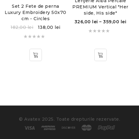
Lenjerie Albă Percale
Set 2 Fete de perna
PREMIUM Vertical "Her
Luxury Embroidery 50x70
side, His side"
cm - Circles
5
326,00
lei
–
359,00
lei
182,00
lei
138,00
lei
© Avatex 2025. Toate drepturile rezervate.