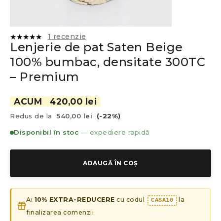
1
recenzie
Lenjerie de pat Saten Beige
Evaluat la
5.00
din
100% bumbac, densitate 300TC
5 pe baza
unei
– Premium
singure
evaluări
ACUM
420,00 lei
Redus de la
540,00 lei
(-22%)
Disponibil în stoc
— expediere rapidă
ADAUGĂ ÎN COȘ
Ai
10% EXTRA-REDUCERE
cu codul
la
CASA10
finalizarea comenzii