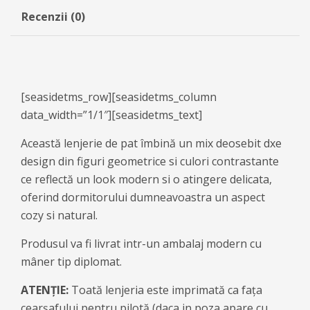
Recenzii (0)
[seasidetms_row][seasidetms_column
data_width=”1/1″][seasidetms_text]
Această lenjerie de pat îmbină un mix deosebit dxe
design din figuri geometrice si culori contrastante
ce reflectă un look modern si o atingere delicata,
oferind dormitorului dumneavoastra un aspect
cozy si natural.
Produsul va fi livrat intr-un ambalaj modern cu
mâner tip diplomat.
ATENȚIE:
Toată lenjeria este imprimată ca fața
cearșafului pentru pilotă (daca in poza apare cu