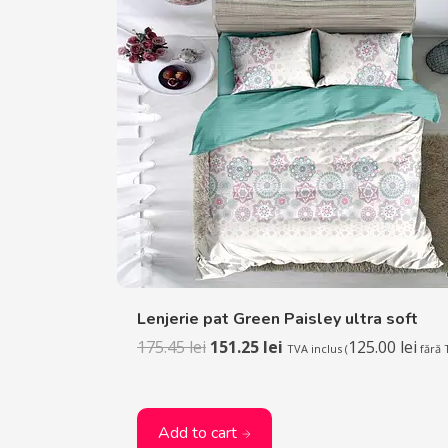
Lenjerie pat Green Paisley ultra soft
175.45
lei
151.25
lei
125.00
lei
TVA inclus (
fără 
Add to cart