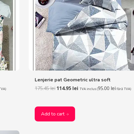
Lenjerie pat Geometric ultra soft
175.45
lei
114.95
lei
95.00
lei
TVA)
TVA inclus (
fără TVA)
Add to cart