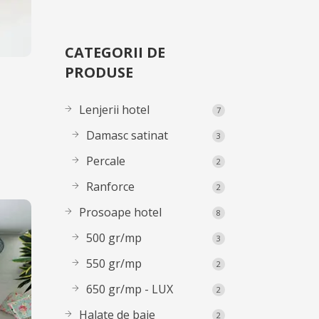
CATEGORII DE
PRODUSE
Lenjerii hotel
7
Damasc satinat
3
Percale
2
Ranforce
2
Prosoape hotel
8
500 gr/mp
3
550 gr/mp
2
650 gr/mp - LUX
2
Halate de baie
2