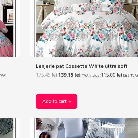
Lenjerie pat Cossette White ultra soft
175.45
lei
139.15
lei
115.00
lei
TVA)
TVA inclus (
fără TVA)
Add to cart