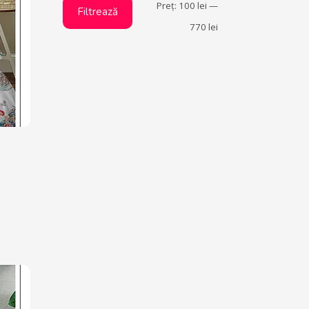
Preț:
100 lei
—
Filtrează
770 lei