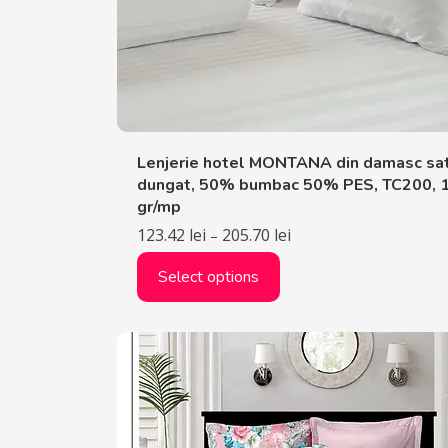
Lenjerie hotel MONTANA din damasc sat
dungat, 50% bumbac 50% PES, TC200, 
gr/mp
123.42
lei
205.70
lei
–
Select options