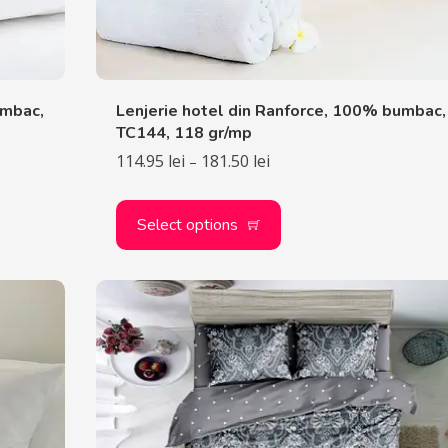
umbac,
Lenjerie hotel din Ranforce, 100% bumbac,
TC144, 118 gr/mp
114.95
lei
181.50
lei
–
Select options