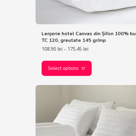
Lenjerie hotel Canvas din Șifon 100% b
TC 120, greutate 145 gr/mp
108.90
lei
175.45
lei
–
Select options