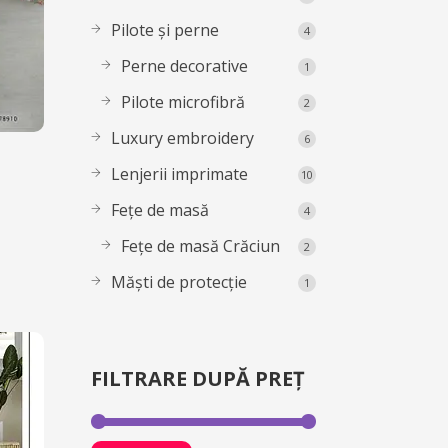
Pilote și perne
4
Perne decorative
1
Pilote microfibră
2
Luxury embroidery
6
Lenjerii imprimate
10
Fețe de masă
4
Fețe de masă Crăciun
2
Măști de protecție
1
FILTRARE DUPĂ PREȚ