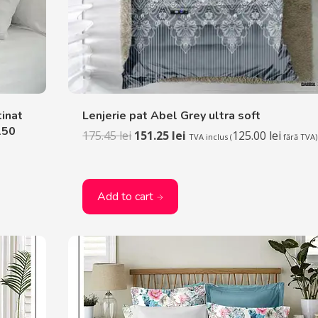
inat
Lenjerie pat Abel Grey ultra soft
150
175.45
lei
151.25
lei
125.00
lei
TVA inclus (
fără TVA)
Add to cart