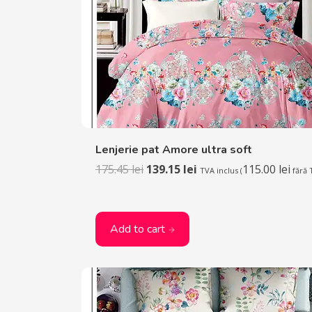
Lenjerie pat Amore ultra soft
175.45
lei
139.15
lei
115.00
lei
TVA inclus (
fără 
Add to cart