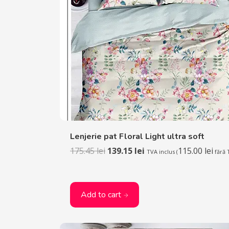
Lenjerie pat Floral Light ultra soft
175.45
lei
139.15
lei
115.00
lei
TVA inclus (
fără 
Add to cart