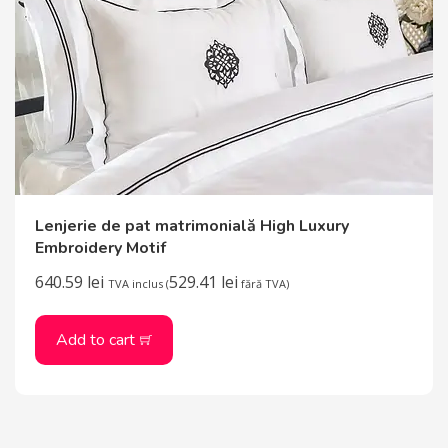
Lenjerie de pat matrimonială High Luxury
Embroidery Motif
640.59
lei
529.41
lei
TVA inclus (
fără TVA)
Add to cart