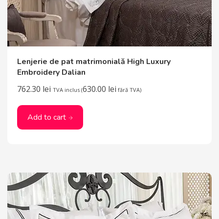
Lenjerie de pat matrimonială High Luxury
Embroidery Dalian
762.30
lei
630.00
lei
TVA inclus (
fără TVA)
Add to cart