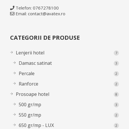
Telefon:
0767278100
Email:
contact@avatex.ro
CATEGORII DE PRODUSE
Lenjerii hotel
7
Damasc satinat
3
Percale
2
Ranforce
2
Prosoape hotel
8
500 gr/mp
3
550 gr/mp
2
650 gr/mp - LUX
2