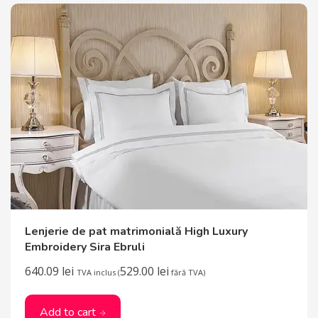
Lenjerie de pat matrimonială High Luxury
Embroidery Sira Ebruli
640.09
lei
529.00
lei
TVA inclus (
fără TVA)
Add to cart